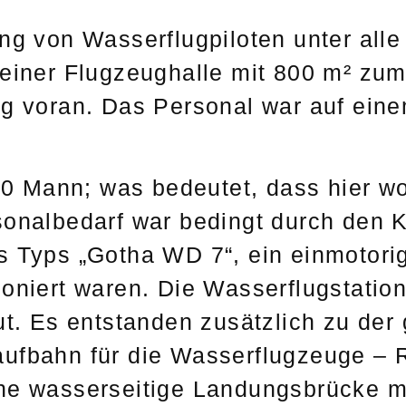
ung von Wasserflugpiloten unter al
einer Flugzeughalle mit 800 m² zum
g voran. Das Personal war auf eine
500 Mann; was bedeutet, dass hier 
sonalbedarf war bedingt durch den K
s Typs „Gotha WD 7“, ein einmotori
ioniert waren. Die Wasserflugstatio
ut. Es entstanden zusätzlich zu de
ufbahn für die Wasserflugzeuge – R
ne wasserseitige Landungsbrücke m