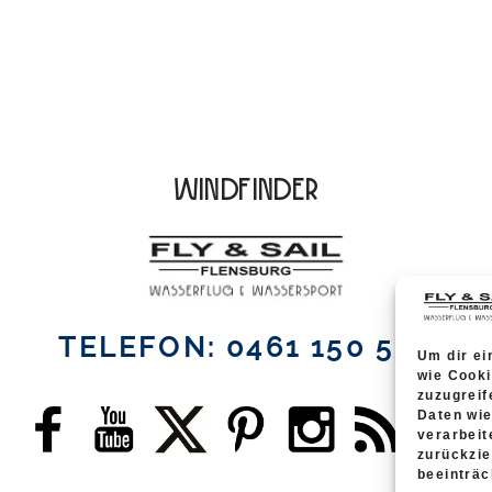
Windfinder
TELEFON: 0461 150 550
Um dir ei
wie Cooki
zuzugreif
Daten wie
verarbeit
zurückzi
beeinträc